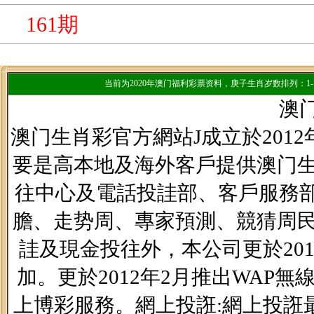
161期
当前为2020年澳门福利彩票资料，庚子生肖岁数排列：1-鼠，2-
澳
澳门生肖彩官方網站J成立於201
要是高本地及海外客戶提供澳门生
往中心及電話投詿部、客戶服務
膽、走势周、專家預測、競猜周民
詿及現金投往外，本公司更於20
加。更於2012年2月推出WAP
上博彩服務。網上投誑:網上投誑最