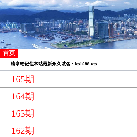
首页
请拿笔记住本站最新永久域名：kp1688.vip
165期
164期
163期
162期