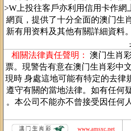
>W上投往客戶亦利用信用卡作網
網頁，提供了十分全面的澳门生
新有用资料及其他有關詳細資料
相關法律責任聲明：
澳门生肖
票。現警告有意在澳门生肖彩中文
現時 身處這地可能有特定的去律
遵守有關的當地法律。如有任何
。本公司不能亦不曾接受因任何
www.amsxc.net